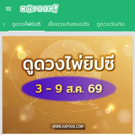

ัก
ดูดวงไพ่ยิปซี
เช็กดวงกับหมอดัง
ดูดวงวันเกิด
ท