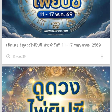
เช็กเลย ! ดูดวงไพ่ยิปซี ประจำวันที่ 11-17 พฤษภาคม 2569
more_vert
query_builder
11 พ.ค. 26