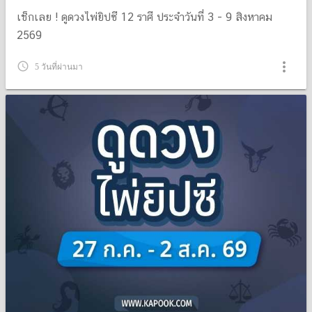
เช็กเลย ! ดูดวงไพ่ยิปซี 12 ราศี ประจำวันที่ 3 - 9 สิงหาคม
2569
more_vert
query_builder
5 วันที่ผ่านมา