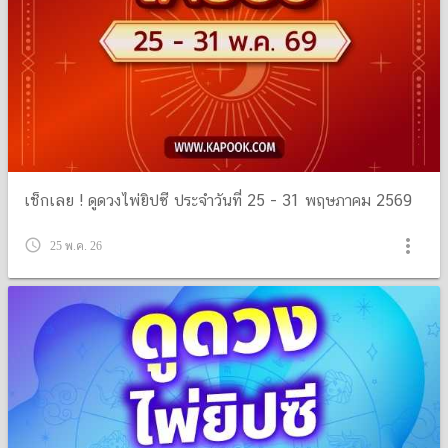
เช็กเลย ! ดูดวงไพ่ยิปซี ประจำวันที่ 25 - 31 พฤษภาคม 2569
more_vert
query_builder
25 พ.ค. 26