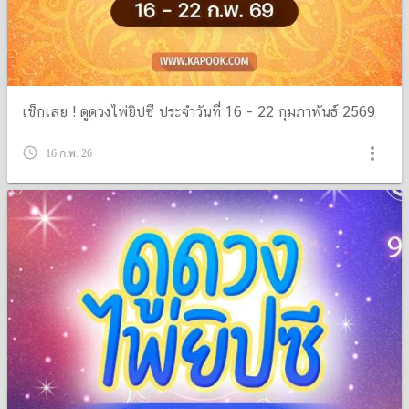
เช็กเลย ! ดูดวงไพ่ยิปซี ประจำวันที่ 16 - 22 กุมภาพันธ์ 2569
more_vert
query_builder
16 ก.พ. 26