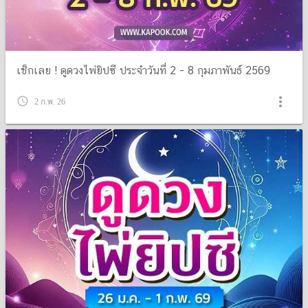
เช็กเลย ! ดูดวงไพ่ยิปซี ประจำวันที่ 2 - 8 กุมภาพันธ์ 2569
more_vert
query_builder
2 ก.พ. 26