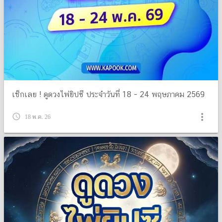
เช็กเลย ! ดูดวงไพ่ยิปซี ประจำวันที่ 18 - 24 พฤษภาคม 2569
more_vert
query_builder
18 พ.ค. 26