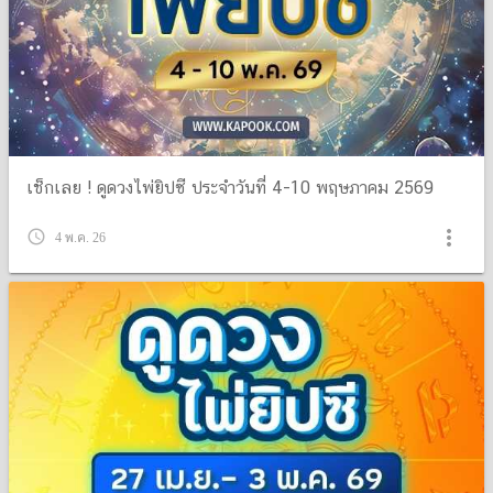
เช็กเลย ! ดูดวงไพ่ยิปซี ประจำวันที่ 4-10 พฤษภาคม 2569
more_vert
query_builder
4 พ.ค. 26