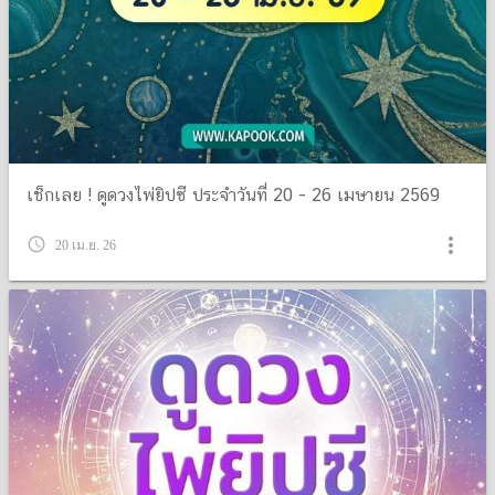
เช็กเลย ! ดูดวงไพ่ยิปซี ประจำวันที่ 20 - 26 เมษายน 2569
more_vert
query_builder
20 เม.ย. 26