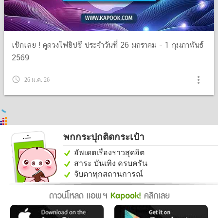
เช็กเลย ! ดูดวงไพ่ยิปซี ประจำวันที่ 26 มกราคม - 1 กุมภาพันธ์
2569
more_vert
query_builder
26 ม.ค. 26
พกกระปุกติดกระเป๋า
อัพเดตเรื่องราวสุดฮิต
สาระ บันเทิง ครบครัน
จับตาทุกสถานการณ์