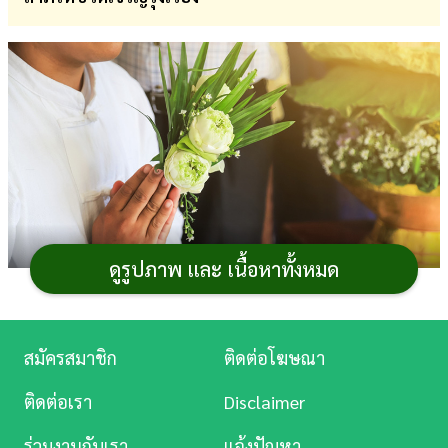
การ
เงิน
การ
ศึกษา
บันเทิง
ดู
หนัง
ดูรูปภาพ และ เนื้อหาทั้งหมด
Music
Station
สมัครสมาชิก
ติดต่อโฆษณา
รู้หรือไม่ว่าการ
ไหว้เทวดาประจำตัว
นั้นไม่ได้ยุ่งยาก
ละคร
อย่างที่คิด เพียงแค่มีน้ำสะอาด 1 แก้ว ตั้งจิตใจให้นิ่ง และ
ติดต่อเรา
Disclaimer
ท่องบทสวดสั้น ๆ ก็สามารถกรวดน้ำขอพรจากเทวดาประจำ
บันเทิง
ร่วมงานกับเรา
แจ้งปัญหา
ตัวได้ทันที กระปุกดอทคอมจะพาไปดูบทสวดไหว้เทวดา