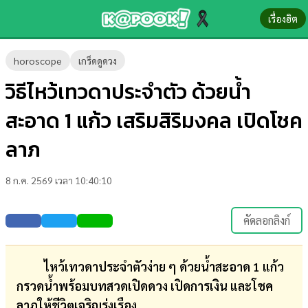
เรื่องฮิต
ข่าว-
horoscope
เกร็ดดูดวง
ความ
วิธีไหว้เทวดาประจำตัว ด้วยน้ำ
รู้
สะอาด 1 แก้ว เสริมสิริมงคล เปิดโชค
ข่าว
ลาภ
ข่าว
8 ก.ค. 2569 เวลา 10:40:10
บันเทิง
ตรวจ
คัดลอกลิงก์
หวย
ผล
ไหว้เทวดาประจำตัวง่าย ๆ ด้วยน้ำสะอาด 1 แก้ว
บอล
กรวดน้ำพร้อมบทสวดเปิดดวง เปิดการเงิน และโชค
สด
ลาภให้ชีวิตเจริญรุ่งเรือง