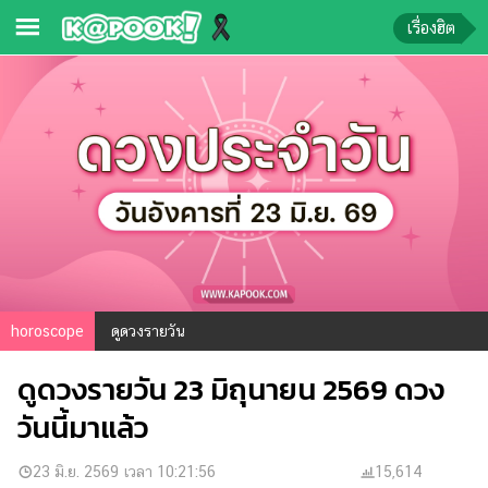
เรื่องฮิต
ข่าว-
ความ
รู้
ข่าว
ข่าว
บันเทิง
ตรวจ
horoscope
ดูดวงรายวัน
หวย
ดูดวงรายวัน 23 มิถุนายน 2569 ดวง
ผล
บอล
วันนี้มาแล้ว
สด
การ
23 มิ.ย. 2569 เวลา 10:21:56
15,614