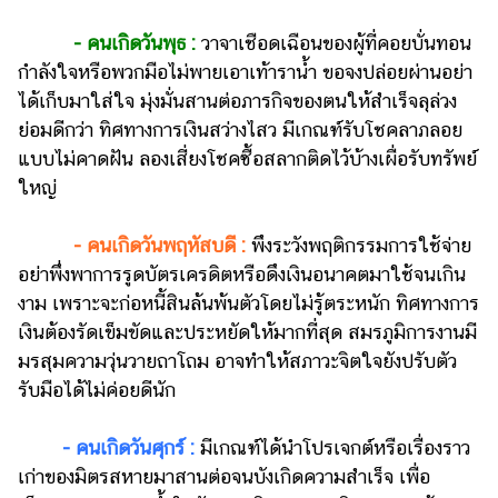
- คนเกิดวันพุธ :
วาจาเชือดเฉือนของผู้ที่คอยบั่นทอน
กำลังใจหรือพวกมือไม่พายเอาเท้าราน้ำ ขอจงปล่อยผ่านอย่า
ได้เก็บมาใส่ใจ มุ่งมั่นสานต่อภารกิจของตนให้สำเร็จลุล่วง
ย่อมดีกว่า ทิศทางการเงินสว่างไสว มีเกณฑ์รับโชคลาภลอย
แบบไม่คาดฝัน ลองเสี่ยงโชคซื้อสลากติดไว้บ้างเผื่อรับทรัพย์
ใหญ่
- คนเกิดวันพฤหัสบดี :
พึงระวังพฤติกรรมการใช้จ่าย
อย่าพึ่งพาการรูดบัตรเครดิตหรือดึงเงินอนาคตมาใช้จนเกิน
งาม เพราะจะก่อหนี้สินล้นพ้นตัวโดยไม่รู้ตระหนัก ทิศทางการ
เงินต้องรัดเข็มขัดและประหยัดให้มากที่สุด สมรภูมิการงานมี
มรสุมความวุ่นวายถาโถม อาจทำให้สภาวะจิตใจยังปรับตัว
รับมือได้ไม่ค่อยดีนัก
- คนเกิดวันศุกร์ :
มีเกณฑ์ได้นำโปรเจกต์หรือเรื่องราว
เก่าของมิตรสหายมาสานต่อจนบังเกิดความสำเร็จ เพื่อ