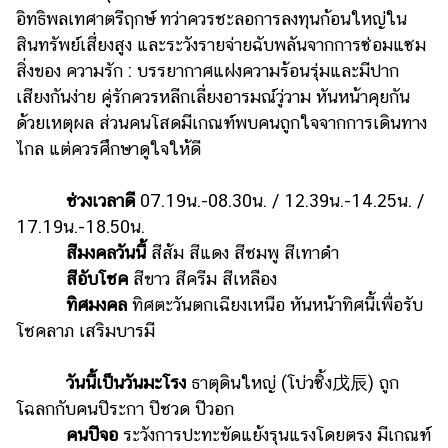
อิทธิพลเทศาตรีฤกษ์ ทว่าควรชะลอการลงทุนก้อนใหญ่ใน
รถยนต์
สินทรัพย์เสี่ยงสูง และระวังรายจ่ายฉับพลันจากการซ่อมแซม
บ้าน
สิ่งของ ความรัก : บรรยากาศแฝงความร้อนรุ่มและมีปาก
และ
เสียงกันง่าย คู่รักควรหลีกเลี่ยงอารมณ์วู่วาม หันหน้าคุยกัน
การ
ด้วยเหตุผล ส่วนคนโสดมีเกณฑ์พบคนถูกใจจากการเดินทาง
ตกแต่ง
ไกล แต่ควรศึกษาดูใจให้ดี
มือ
ถือ
ช่วงเวลาดี
07.19น.-08.30น. / 12.39น.-14.25น. /
17.19น.-18.50น.
ราคา
ทอง
สีมงคลวันนี้
สีส้ม สีแดง สีชมพู สีเทาดำ
สีอับโชค
สีขาว สีครีม สีเหลือง
ราคา
ทิศมงคล
ทิศตะวันตกเฉียงเหนือ หันหน้าทิศนี้เพื่อรับ
น้ำมัน
โชคลาภ เสริมบารมี
วา
วันนี้เป็นวันมะโรง
ธาตุดินใหญ่ (โบ่วซิ้ง戊辰) ถูก
ไร
โฉลกกับคนปีระกา ปีชวด ปีวอก
ตี้
คนปีจอ
ระวังการปะทะขัดแย้งรุนแรงโดยตรง มีเกณฑ์