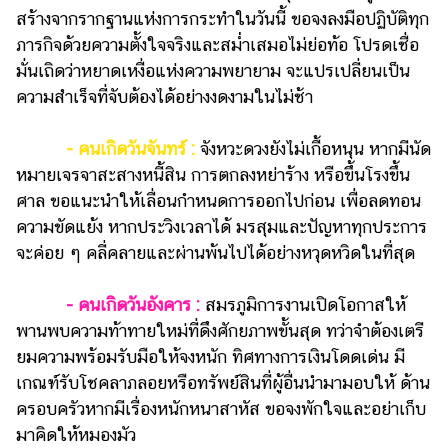
ออนไลน์
สร้างจากรากฐานแห่งการกระทำในวันนี้ ขอจงลงมือปฏิบัติทุก
ติดต่อ
ภารกิจด้วยความตั้งใจจริงและสม่ำเสมอไม่ย่อท้อ โปรดเชื่อ
โฆษณา
มั่นเถิดว่าหยาดเหงื่อแห่งความพยายาม จะแปรเปลี่ยนเป็น
ความสำเร็จที่จับต้องได้อย่างงดงามในไม่ช้า
แจ้ง
ปัญหา
- คนเกิดวันจันทร์ :
จังหวะดวงยังไม่เกื้อหนุน หากมีนัด
ร่วม
หมายเจรจาสะสางหนี้สิน การตกลงหย่าร้าง หรือขึ้นโรงขึ้น
งาน
ศาล ขอแนะนำให้เลื่อนกำหนดการออกไปก่อน เพื่อลดทอน
กับ
ความขัดแย้ง หากประวิงเวลาได้ มรสุมและปัญหาทุกประการ
เรา
จะค่อย ๆ คลี่คลายและผ่านพ้นไปได้อย่างหวุดหวิดในที่สุด
- คนเกิดวันอังคาร :
สมรภูมิการงานเปิดโอกาสให้
พานพบความท้าทายใหม่ที่ดึงศักยภาพขั้นสุด ทว่าจำต้องเตรี
ยมความพร้อมรับมือให้จงหนัก ทิศทางการเงินโดดเด่น มี
เกณฑ์รับโชคลาภลอยหรือทรัพย์สินที่ผู้อื่นนำมามอบให้ ด้าน
ครอบครัวหากมีเรื่องหนักหนาสาหัส ขอจงพักใจและอย่าเก็บ
มาคิดให้หมองมัว