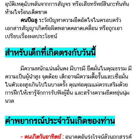
อุบัติเหตุฉับพลันจากการสัญจร หรือเสียทรัพย์สินกะทันหัน
แต่งงาน
ห้ามใจร้อนเด็ดขาด
แม่
คนปีฉลู
ระวังปัญหาความอึดอัดใจในครอบครัว
และ
เอกสารสัญญาเกิดข้อผิดพลาดคลาดเคลื่อน หรือถูกเอา
เด็ก
เปรียบเรื่องผลประโยชน์
สัตว์
เลี้ยง
สำหรับเด็กที่เกิดตรงกับวันนี้
Infographic
มีความหนักแน่นมั่นคง มีบารมี ยึดมั่นในคุณธรรม มี
บริการ
ความเป็นผู้นำสูง จุดด้อย เด็กอาจมีความดื้อรั้นและเชื่อมั่น
ในตัวเองสูงเกินไปในบางครั้ง คุณพ่อคุณแม่ควรเสริมด้วย
แอปฯ
การฝึกให้เขารู้จักการรับฟังผู้อื่น และสร้างความยืดหยุ่นนุ่ม
กระปุก
นวล
คอร์ส
ออนไลน์
คำพยากรณ์ประจำวันเกิดของท่าน
เรียน
เลข
- คนเกิดวันอาทิตย์ :
อนาคตอันรุ่งโรจน์ล้วนถูกสรรค์