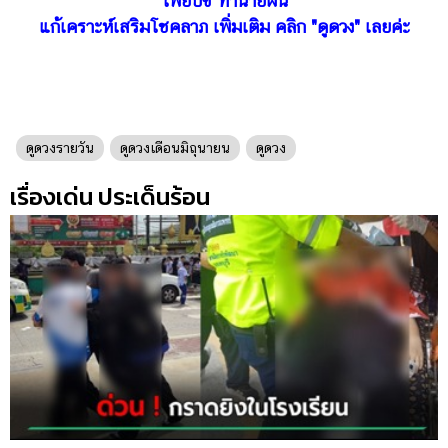
ไพ่ยิปซี ทํานายฝัน
แก้เคราะห์เสริมโชคลาภ เพิ่มเติม คลิก "ดูดวง" เลยค่ะ
ดูดวงรายวัน
ดูดวงเดือนมิถุนายน
ดูดวง
เรื่องเด่น ประเด็นร้อน