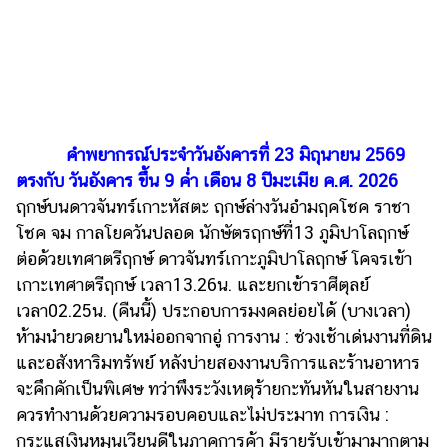
ไตล์
ดูด
วง
ผู้
หญิง
คำพยากรณ์ประจำวันอังคารที่ 23 มิถุนายน 2569
ผู้ชาย
ตรงกับ วันอังคาร ขึ้น 9 ค่ำ เดือน 8 ปีมะเมีย ค.ศ. 2026
ฤกษ์บนดาวจันทร์เกาะหัสตะ ฤกษ์ล่างวันอำมฤคโชค ราชา
สุขภาพ
โชค จม กาลโยควันปลอด นักษัตรฤกษ์ที่13 ภูมิปาโลฤกษ์
ท่อง
ต่อด้วยเทศาตรีฤกษ์ ดาวจันทร์เกาะภูมิปาโลฤกษ์ โคจรเข้า
เที่ยว
เกาะเทศาตรีฤกษ์ เวลา13.26น. และยกเข้าราศีตุลย์
สูตร
เวลา02.25น. (คืนนี้) ประกอบการมงคลย่อยได้ (บางเวลา)
อาหาร
ห้ามนำยวดยานใหม่ออกจากอู่ การงาน : ช่วงเช้าเด่นงานที่ดิน
ง่ายๆ
และอสังหาริมทรัพย์ หลังบ่ายสองงานบริการและร้านอาหาร
จะคึกคักเป็นพิเศษ ทว่าพึงระวังเหตุร้ายกะทันหันในสายงาน
ช้อป
ควรทำงานด้วยความรอบคอบและไม่ประมาท การเงิน :
ปิ้ง
กระแสเงินหมุนเวียนดีในภาคการค้า มีรายรับเข้ามามากตาม