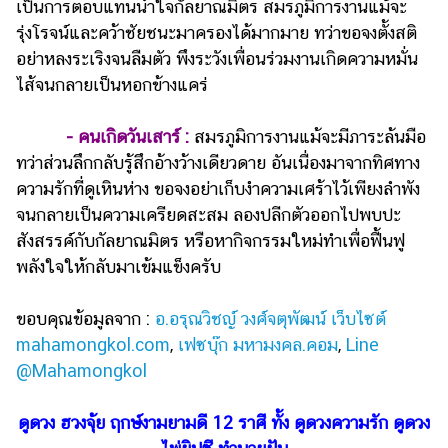
เป็นการตอบแทนน้ำใจกัลยาณมิตร สมรภูมิการงานแม้จะ
รุ่งโรจน์และคว้าชัยชนะมาครองได้มากมาย ทว่าขอจงตั้งสติ
อย่าหลงระเริงจนลืมตัว พึงระวังเพื่อนร่วมงานเกิดความหมั่น
ไส้จนกลายเป็นหอกข้างแคร่
- คนเกิดวันเสาร์ :
สมรภูมิการงานแม้จะมีภาระล้นมือ
ทว่าส่วนลึกกลับรู้สึกอ้างว้างเดียวดาย อันเนื่องมาจากทิศทาง
ความรักที่ดูเหินห่าง ขอจงอย่าเก็บงำความเศร้าไว้เพียงลำพัง
จนกลายเป็นความเครียดสะสม ลองปลีกตัวออกไปพบปะ
สังสรรค์กับกัลยาณมิตร หรือหากิจกรรมใหม่ทำเพื่อฟื้นฟู
พลังใจให้กลับมาเข้มแข็งครับ
ขอบคุณข้อมูลจาก :
อ.อรุณวิชญ์ วงศ์จตุพัฒน์ เว็บไซต์
mahamongkol.com
,
เฟซบุ๊ก มหามงคล.คอม
,
Line
@Mahamongkol
ดูดวง ฮวงจุ้ย ฤกษ์งามยามดี 12 ราศี ทั้ง ดูดวงความรัก ดูดวง