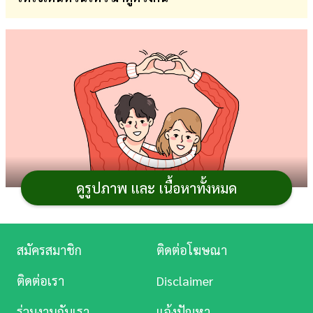
การ
เงิน
การ
ศึกษา
บันเทิง
ดู
หนัง
ดูรูปภาพ และ เนื้อหาทั้งหมด
Music
Station
สมัครสมาชิก
ติดต่อโฆษณา
เริ่มต้นเดือนกันยายน หลายคนน่าจะเบื่อความโสดและ
ละคร
อยากรู้ว่า
ดวงความรัก
จะเป็นยังไงบ้าง จะมีใครเข้ามาให้ใจ
ติดต่อเรา
Disclaimer
สั่นหวั่นไหวหรือเปล่า กระปุกดอทคอมจึงอยากชวนคนโสด
บันเทิง
ร่วมงานกับเรา
แจ้งปัญหา
ทั้ง 12 ราศีไป
ดูดวงเดือนกันยายน
กับ
แม่หมอลูกแก้ว
มา
ดูด