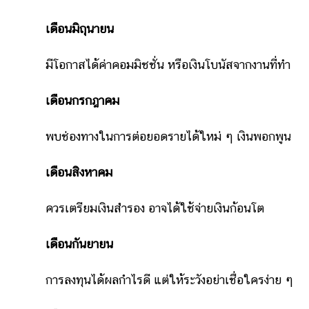
แต่งงาน
เดือนมิถุนายน
แม่
และ
มีโอกาสได้ค่าคอมมิชชั่น หรือเงินโบนัสจากงานที่ทำ
เด็ก
สัตว์
เดือนกรกฎาคม
เลี้ยง
Infographic
พบช่องทางในการต่อยอดรายได้ใหม่ ๆ เงินพอกพูน
บริการ
เดือนสิงหาคม
แอปฯ
ควรเตรียมเงินสำรอง อาจได้ใช้จ่ายเงินก้อนโต
กระปุก
คอร์ส
เดือนกันยายน
ออนไลน์
การลงทุนได้ผลกำไรดี แต่ให้ระวังอย่าเชื่อใครง่าย ๆ
เรียน
เลข