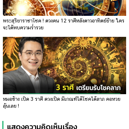
พระสุริยาราชาโชค ! ดวงคน 12 ราศีหลังดาวอาทิตย์ย้าย ใคร
จะได้พบความร่ำรวย
หมอช้าง เปิด 3 ราศี ดวงเปิด มีเกณฑ์ได้โชคได้ลาภ คอหวย
ลุ้นเลย !
แสดงความคิดเห็นเรื่อง