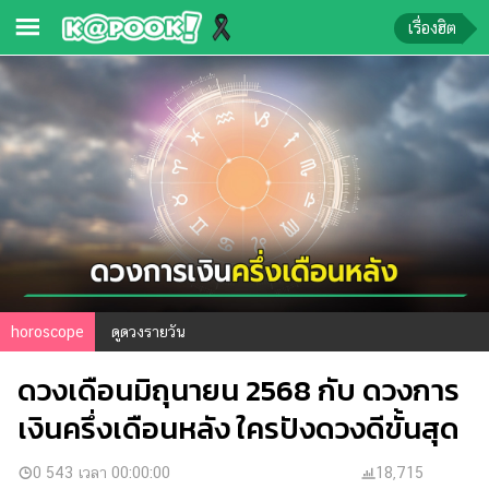
เรื่องฮิต
ข่าว-
ความ
รู้
ข่าว
ข่าว
บันเทิง
ตรวจ
horoscope
ดูดวงรายวัน
หวย
ดวงเดือนมิถุนายน 2568 กับ ดวงการ
ผล
บอล
เงินครึ่งเดือนหลัง ใครปังดวงดีขั้นสุด
สด
การ
0 543 เวลา 00:00:00
18,715