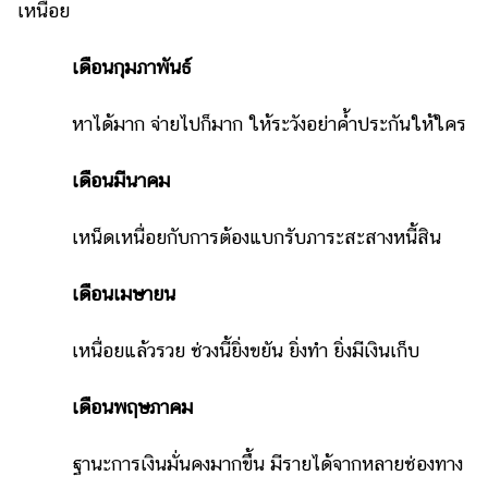
เหนื่อย
รถยนต์
เดือนกุมภาพันธ์
บ้าน
และ
การ
หาได้มาก จ่ายไปก็มาก ให้ระวังอย่าค้ำประกันให้ใคร
ตกแต่ง
เดือนมีนาคม
มือ
ถือ
เหน็ดเหนื่อยกับการต้องแบกรับภาระสะสางหนี้สิน
ราคา
ทอง
เดือนเมษายน
ราคา
น้ำมัน
เหนื่อยแล้วรวย ช่วงนี้ยิ่งขยัน ยิ่งทำ ยิ่งมีเงินเก็บ
วา
เดือนพฤษภาคม
ไร
ตี้
ฐานะการเงินมั่นคงมากขึ้น มีรายได้จากหลายช่องทาง