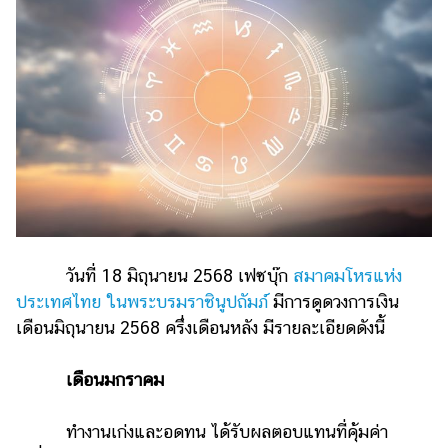
ไตล์
ดูด
วง
ผู้
หญิง
ผู้ชาย
สุขภาพ
ท่อง
เที่ยว
วันที่ 18 มิถุนายน 2568 เฟซบุ๊ก
สมาคมโหรแห่ง
ประเทศไทย ในพระบรมราชินูปถัมภ์
มีการดูดวงการเงิน
สูตร
เดือนมิถุนายน 2568 ครึ่งเดือนหลัง มีรายละเอียดดังนี้
อาหาร
ง่ายๆ
เดือนมกราคม
ช้อป
ปิ้ง
ทำงานเก่งและอดทน ได้รับผลตอบแทนที่คุ้มค่า