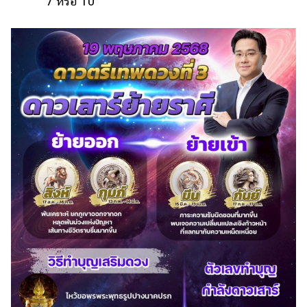
7 หรือ 10
ออนไลน์
ติดต่อ
โฆษณา
แจ้ง
ปัญหา
ร่วม
งาน
กับ
เรา