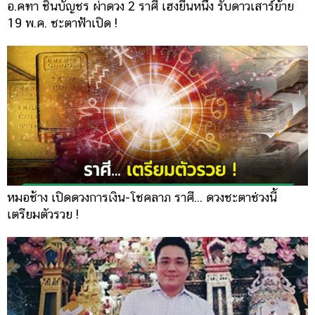
อ.คฑา ชินบัญชร ผ่าดวง 2 ราศี เฮงยืนหนึ่ง รับดาวเสาร์ย้าย
19 พ.ค. ชะตาฟ้าเปิด !
หมอช้าง เปิดดวงการเงิน-โชคลาภ ราศี... ดวงชะตาช่วงนี้
เตรียมตัวรวย !