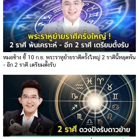
หมอช้าง ชี้ 10 ก.ย. พระราหูย้ายราศีครั้งใหญ่ 2 ราศีนี้หลุดพ้น
- อีก 2 ราศี เตรียมตั้งรับ