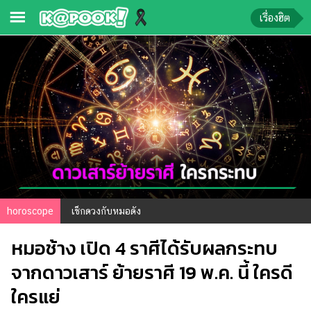
เรื่องฮิต
ข่าว-
ความ
รู้
ข่าว
ข่าว
บันเทิง
ตรวจ
horoscope
เช็กดวงกับหมอดัง
หวย
หมอช้าง เปิด 4 ราศีได้รับผลกระทบ
ผล
บอล
จากดาวเสาร์ ย้ายราศี 19 พ.ค. นี้ ใครดี
สด
ใครแย่
การ