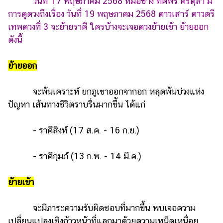
วันที่ 17 พฤษภาคม 2568 หมอช้าง ทศพร ศรีตุลา มี
การดูดวงถึงเรื่อง วันที่ 19 พฤษภาคม 2568 ดาวเสาร์ ดาวตรี
รถยนต์
เทพดวงที่ 3 จะย้ายราศี ใครบ้างจะเจอดวงย้ายเข้า ย้ายออก
บ้าน
ดังนี้
และ
การ
ย้ายออก
ตกแต่ง
มือ
จะพ้นเคราะห์ ยกภูเขาออกจากอก หลุดพ้นบ่วงแห่ง
ถือ
ปัญหา เส้นทางชีวิตราบรื่นมากขึ้น ได้แก่
ราคา
ทอง
- ราศีสิงห์ (17 ส.ค. - 16 ก.ย.)
ราคา
น้ำมัน
- ราศีกุมภ์ (13 ก.พ. - 14 มี.ค.)
วา
ย้ายเข้า
ไร
ตี้
จะมีภาระความรับผิดชอบที่มากขึ้น พบเจอความ
เปลี่ยนแปลงเชิงก้าวหน้าที่แลกมาด้วยความเหน็ดเหนื่อย