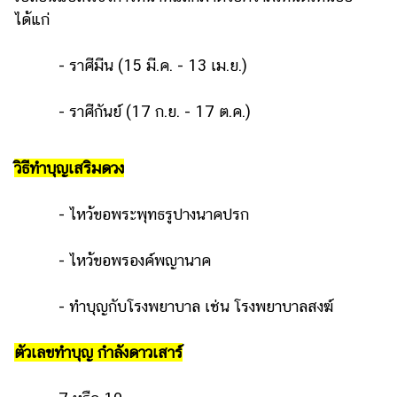
แต่งงาน
ได้แก่
แม่
- ราศีมีน (15 มี.ค. - 13 เม.ย.)
และ
เด็ก
- ราศีกันย์ (17 ก.ย. - 17 ต.ค.)
สัตว์
เลี้ยง
วิธีทำบุญเสริมดวง
Infographic
บริการ
- ไหว้ขอพระพุทธรูปางนาคปรก
แอปฯ
- ไหว้ขอพรองค์พญานาค
กระปุก
- ทำบุญกับโรงพยาบาล เช่น โรงพยาบาลสงฆ์
คอร์ส
ออนไลน์
ตัวเลขทำบุญ กำลังดาวเสาร์
เรียน
เลข