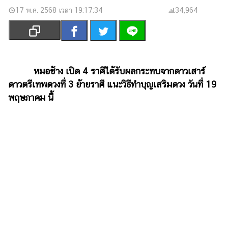
เงิน
17 พ.ค. 2568 เวลา 19:17:34
34,964
การ
ศึกษา
บันเทิง
หมอช้าง เปิด 4 ราศีได้รับผลกระทบจากดาวเสาร์
รูปภาพ
ดาวตรีเทพดวงที่ 3 ย้ายราศี แนะวิธีทำบุญเสริมดวง วันที่ 19
พฤษภาคม นี้
ดู
หนัง
Music
Station
ละคร
บันเทิง
เกาหลี
ไลฟ์