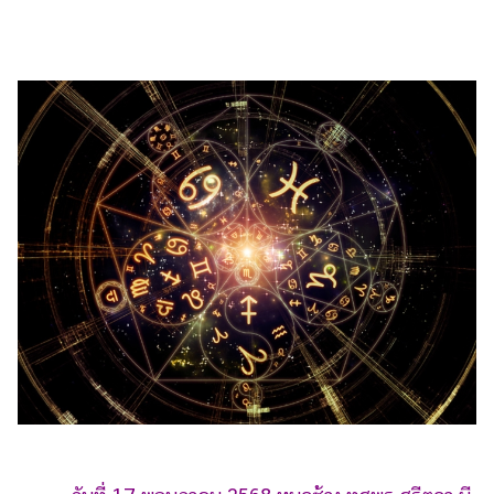
ไตล์
ดูด
วง
ผู้
หญิง
ผู้ชาย
สุขภาพ
ท่อง
เที่ยว
สูตร
อาหาร
ง่ายๆ
ช้อป
ปิ้ง