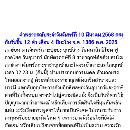
ไตล์
ดูด
วง
ผู้
คำพยากรณ์ประจำวันจันทร์ที่ 10 มีนาคม 2568 ตรง
หญิง
กับวันขึ้น 12 ค่ำ เดือน 4 ปีมะโรง จ.ศ. 1386 ค.ศ. 2025
ฤกษ์บน ดาวจันทร์เกาะปุษยะ ฤกษ์ล่าง วันมหาสิทธิโชค ฟู
ผู้ชาย
กาลโยค วันอุบาทว์ นักษัตรฤกษ์ที่ 8 ราชาฤกษ์ต่อด้วยสมโณ
สุขภาพ
ฤกษ์ ดาวจันทร์เกาะราชาฤกษ์ และโคจรเข้าเกาะสมโณฤกษ์
ท่อง
เวลา 02.23 น. (คืนนี้) ห้ามประกอบการมงคล ห้ามถอยรถ
เที่ยว
ใหม่ออกจากอู่ ด้วยพลังของราชาฤกษ์ส่งเสริมอำนาจและ
บารมี แต่กลับถูกขัดขวางด้วยอิทธิพลของวันอุบาทว์และฤกษ์
สูตร
ล่างที่ไม่เกื้อหนุน อาจนำไปสู่ความขัดแย้ง จึงเป็นวันที่ควรใช้
อาหาร
ง่ายๆ
ปัญญามากกว่าอารมณ์ หลีกเลี่ยงการตัดสินใจที่หุนหันพลัน
แล่น ระวังเรื่องการพูดจาให้มากเป็นพิเศษ ไม่เหมาะกับการ
ช้อป
ลงทุนหรือขยายธุรกิจใหม่ ๆ เพราะอาจมีเงื่อนไขที่ยังไม่
ปิ้ง
ชัดเจน หรือเสียเปรียบจากข้อตกลงที่ไม่เป็นธรรม ความรัก