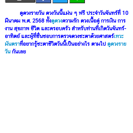
เงิน
การ
ดูดวงรายวัน ดวงวันนี้แม่น ๆ ฟรี ประจำวันจันทร์ที่ 10
ศึกษา
มีนาคม พ.ศ. 2568
ทั้ง
ดูดวง
ความรัก ดวงเนื้อคู่ การเงิน การ
งาน สุขภาพ ชีวิต และครอบครัว สำหรับท่านที่เกิดวันจันทร์-
บันเทิง
อาทิตย์ และผู้ที่ชื่นชอบการตรวจดวงชะตาด้วยศาสตร์
เทวะ
มันตรา
ที่อยาก
รู้ชะตาชีวิตวันนี้เป็นอย่างไร ตามไป
ดูดวงราย
รูปภาพ
วัน
กันเลย
ดู
หนัง
Music
Station
ละคร
บันเทิง
เกาหลี
ไลฟ์