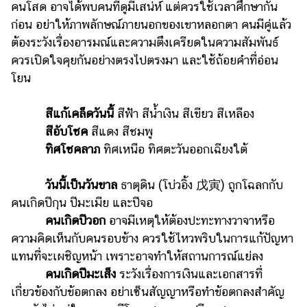
คนโสด อาจได้พบคนที่ดูมีเสน่ห์ แต่ควรใช้เวลาศึกษากัน
รถยนต์
ก่อน อย่าให้ภาพลักษณ์ภายนอกของเขาหลอกตา คนมีคู่แล้ว
ต้องระวังเรื่องอารมณ์และความตึงเครียดในความสัมพันธ์
บ้าน
ควรเปิดใจคุยกันอย่างตรงไปตรงมา และใช้ถ้อยคำที่อ่อน
และ
การ
โยน
ตกแต่ง
สีแก้เคล็ดวันนี้
สีฟ้า สีน้ำเงิน สีเขียว สีเหลือง
มือ
สีอับโชค
สีแดง สีชมพู
ถือ
ทิศโชคลาภ
ทิศเหนือ ทิศตะวันออกเฉียงใต้
ราคา
ทอง
วันนี้เป็นวันขาล
ธาตุดิน (โบ่วอิ้ง 戊寅) ถูกโฉลกกับ
ราคา
คนเกิดปีกุน ปีมะเมีย และปีจอ
น้ำมัน
คนเกิดปีวอก
อาจมีเหตุให้ต้องปะทะทางวาจาหรือ
ความคิดเห็นกับคนรอบข้าง ควรใช้ไหวพริบในการแก้ปัญหา
วา
แทนที่จะเผชิญหน้า เพราะอาจทำให้สถานการณ์แย่ลง
ไร
คนเกิดปีมะเส็ง
ระวังเรื่องการเงินและเอกสารที่
ตี้
เกี่ยวข้องกับข้อตกลง อย่าเซ็นสัญญาหรือทำข้อตกลงสำคัญ