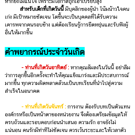
หากยังไม่แน่ใจ เพราะมีโอกาสถูกเอาเปรียบสูง
แต่งงาน
สำหรับเด็กที่เกิดวันนี้
มีบุคลิกของผู้นำ โน้มน้าวใจคน
แม่
เก่ง มีเป้าหมายชัดเจน โตขึ้นจะเป็นบุคคลที่ได้รับความ
และ
เคารพจากคนรอบข้าง แต่ต้องเรียนรู้การยืดหยุ่นและรับฟังผู้
เด็ก
อื่นให้มากขึ้น
สัตว์
เลี้ยง
คำพยากรณ์ประจำวันเกิด
Infographic
- ท่านที่เกิดวันอาทิตย์ :
หากคุณล้มลงในวันนี้ อย่าลืม
บริการ
ว่าการลุกขึ้นอีกครั้งจะทำให้คุณแข็งแกร่งและมีประสบการณ์
มากขึ้น ทุกความผิดพลาดล้วนเป็นบทเรียนที่นำไปสู่ความ
แอปฯ
สำเร็จในอนาคต
กระปุก
คอร์ส
- ท่านที่เกิดวันจันทร์ :
การงาน ต้องรับบทเป็นตัวแทน
ออนไลน์
องค์กรหรือเป็นหน้าตาของหน่วยงาน จึงต้องเตรียมข้อมูลให้
ครบถ้วนและรอบคอบก่อนนำเสนอ ความรัก อาจยังไม่
เรียน
แน่นอน คนรักมีท่าทีไม่ชัดเจน ควรเว้นระยะและให้เวลาตัว
เลข