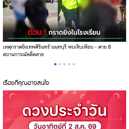
เหตุกราดยิงเทพศิรินทร์ นนทบุรี พบเจ็บเพียบ - ตาย 8
ส
สถานการณ์คลี่คลาย
ล
เรื่องที่คุณอาจสนใจ