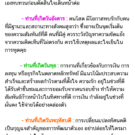
ออนไลน์
เองทบทวนก่อนตัดสินใจเดินหน้าต่อ
ติดต่อ
- ท่านที่เกิดวันอังคาร :
คนโสด มีโอกาสพบรักกับคน
โฆษณา
ที่มีฐานะและสถานะทางสังคมสูงกว่า ซึ่งอาจเป็นจุดเริ่มต้น
แจ้ง
ของความสัมพันธ์ที่ดี คนที่มีคู่ ควรระวังปัญหาความขัดแย้ง
ปัญหา
จากความคิดเห็นที่ไม่ตรงกัน ควรใช้เหตุผลและใจเย็นใน
ร่วม
การพูดคุย
งาน
กับ
- ท่านที่เกิดวันพุธ :
การงานที่เกี่ยวข้องกับการเงิน การ
เรา
ลงทุน หรือธุรกิจในตลาดหลักทรัพย์ มีแนวโน้มประสบความ
สำเร็จและสร้างผลกำไรตามที่ตั้งใจ ความรัก อยู่ในช่วงที่ดี
ได้รับคำชื่นชมและการยอมรับจากคนรอบข้าง ทำให้ความ
สัมพันธ์ก้าวหน้าไปในทิศทางที่ดี การเงิน กำลังอยู่ในช่วงที่
มั่นคง ใช้จ่ายได้อย่างคล่องตัว
- ท่านที่เกิดวันพฤหัสบดี :
การเปลี่ยนแปลงทัศนคติ
เป็นกุญแจสำคัญของการพัฒนาตัวเอง อย่าปล่อยให้ใครมา