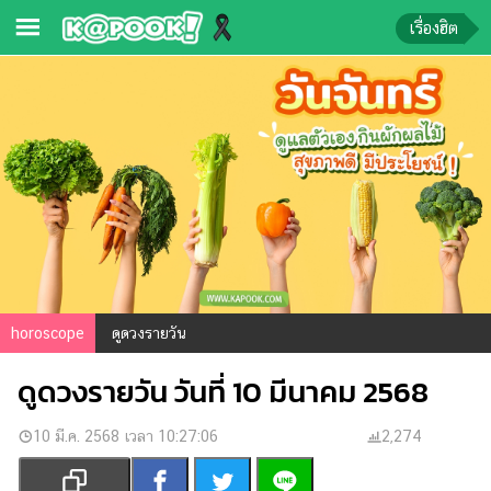
เรื่องฮิต
ข่าว-
ความ
รู้
ข่าว
ข่าว
บันเทิง
ตรวจ
horoscope
ดูดวงรายวัน
หวย
ดูดวงรายวัน วันที่ 10 มีนาคม 2568
ผล
บอล
สด
10 มี.ค. 2568 เวลา 10:27:06
2,274
การ