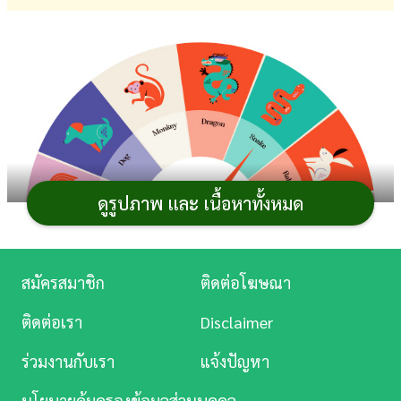
การ
เงิน
การ
ศึกษา
บันเทิง
ดูรูปภาพ และ เนื้อหาทั้งหมด
ดู
หนัง
Music
สมัครสมาชิก
ติดต่อโฆษณา
Station
ติดต่อเรา
Disclaimer
ละคร
ร่วมงานกับเรา
แจ้งปัญหา
บันเทิง
นโยบายคุ้มครองข้อมูลส่วนบุคคล