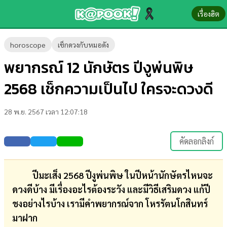
เรื่องฮิต
ข่าว-
horoscope
เช็กดวงกับหมอดัง
ความ
พยากรณ์ 12 นักษัตร ปีงูพ่นพิษ
รู้
2568 เช็กความเป็นไป ใครจะดวงดี
ข่าว
28 พ.ย. 2567 เวลา 12:07:18
ข่าว
บันเทิง
คัดลอกลิงก์
ตรวจ
หวย
ปีมะเส็ง 2568 ปีงูพ่นพิษ ในปีหน้านักษัตรไหนจะ
ดวงดีบ้าง มีเรื่องอะไรต้องระวัง และมีวิธีเสริมดวง แก้ปี
ผล
ชงอย่างไรบ้าง เรามีคำพยากรณ์จาก โหรรัตนโกสินทร์
บอล
มาฝาก
สด