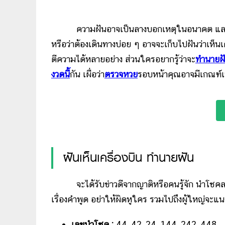
ความฝันอาจเป็นลางบอกเหตุในอนาคต และยังสื่
หรือว่าต้องเดินทางบ่อย ๆ อาจจะเก็บไปฝันว่าเห็นเครื
ตีความได้หลายอย่าง ส่วนใครอยากรู้ว่าจะ
ทำนายฝ
งวดนี้
กัน เผื่อว่า
ตรวจหวย
รอบหน้าคุณอาจมีเกณฑ์เป
ฝันเห็นเครื่องบิน ทำนายฝัน
จะได้รับข่าวดีจากญาติหรือคนรู้จัก นำโชคลาภ 
เรื่องคำพูด อย่าให้ผิดหูใคร รวมไปถึงผู้ใหญ่จะแนะน
เลขนำโชค :
44, 42, 24, 144, 242, 448