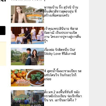
พาชมบ้าน กิ๊ก สุวัจนี บ้าน
ชั้นเดียวสีขาวสุดอบอุ่น ที่
สร้างเพื่อครอบครัว
เจ้าคุณพระสินีนาถ พิลาส
กัลยาณี เป็นประธานเปิด
งาน โครงการปูทางสู่การตื่น
รู้ฯ
เรื่องย่อ รักติดหนึบ Our
Sticky Love ซีรีส์เกาหลี
4 สูตรน้ำจิ้มมะขามเปียก รส
แซ่บโดนใจ กินกับอะไรก็
อร่อย
สั่ง มท.2 ลงพื้นที่ทันที หลัง
กราดยิงโรงเรียน จ่อเช็กที่มา
ปืน นร. เอาปืนมาได้ไง ?