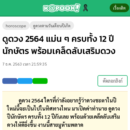
เรื่องฮิต
ข่าว-
horoscope
ดูดวงตามวันเดือนปีเกิด
ความ
ดูดวง 2564 แม่น ๆ ครบทั้ง 12 ปี
รู้
นักษัตร พร้อมเคล็ดลับเสริมดวง
ข่าว
7 ธ.ค. 2563 เวลา 21:59:35
ข่าว
บันเทิง
คัดลอกลิงก์
ตรวจ
หวย
ดูดวง 2564 ใครที่กำลังอยากรู้ว่าดวงชะตาในปี
ใหม่นี้จะเป็นไปในทิศทางไหน มาเปิดคำทำนาย ดูดวง
ผล
ปีนักษัตร ครบทั้ง 12 ปีกันเลย พร้อมด้วยเคล็ดลับเสริม
บอล
ดวงให้ดียิ่งขึ้น งานนี้สายมูห้ามพลาด
สด