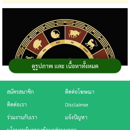
การ
เงิน
การ
ศึกษา
บันเทิง
ดูรูปภาพ และ เนื้อหาทั้งหมด
ดู
หนัง
Music
สมัครสมาชิก
ติดต่อโฆษณา
Station
ติดต่อเรา
Disclaimer
ละคร
ร่วมงานกับเรา
แจ้งปัญหา
บันเทิง
นโยบายคุ้มครองข้อมูลส่วนบุคคล