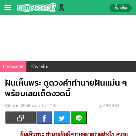
เรื่องฮิต
ข่าว-
ความ
รู้
ข่าว
horoscope
ทำนายฝัน
ข่าว
บันเทิง
ฝันเห็นพระ ดูดวงคำทำนายฝันแม่น ๆ
ตรวจ
พร้อมเลขเด็ดงวดนี้
หวย
ผล
5 ส.ค. 2568 เวลา 16:14:35
448,482
บอล
สด
การ
ฝันเห็นพระ
ทํานายฝัน
มีความหมายว่าอย่างไร ความ