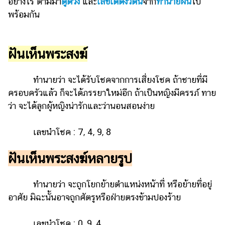
อย่างไร ตามมา
ดูดวง
และ
เลขเด็ดงวดนี้
จาก
ทำนายฝัน
ไป
รถยนต์
พร้อมกัน
บ้าน
และ
ฝันเห็นพระสงฆ์
การ
ตกแต่ง
ทำนายว่า จะได้รับโชคจากการเสี่ยงโชค ถ้าชายที่มี
มือ
ครอบครัวแล้ว ก็จะได้ภรรยาใหม่อีก ถ้าเป็นหญิงมีครรภ์ ทาย
ถือ
ว่า จะได้ลูกผู้หญิงน่ารักและว่านอนสอนง่าย
ราคา
ทอง
เลขนำโชค : 7, 4, 9, 8
ราคา
ฝันเห็นพระสงฆ์หลายรูป
น้ำมัน
วา
ทำนายว่า จะถูกโยกย้ายตำแหน่งหน้าที่ หรือย้ายที่อยู่
ไร
อาศัย มิฉะนั้นอาจถูกศัตรูหรือฝ่ายตรงข้ามปองร้าย
ตี้
เลขนำโชค : 0, 9, 4