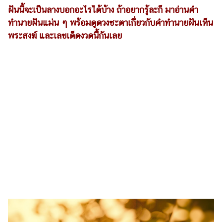
เงิน
ฝันนี้จะเป็นลางบอกอะไรได้บ้าง ถ้าอยากรู้ละก็ มาอ่านคำ
การ
ทำนายฝันแม่น ๆ พร้อมดูดวงชะตาเกี่ยวกับคำทำนายฝันเห็น
ศึกษา
พระสงฆ์ และเลขเด็ดงวดนี้กันเลย
บันเทิง
รูปภาพ
ดู
หนัง
Music
Station
ละคร
บันเทิง
เกาหลี
ไลฟ์