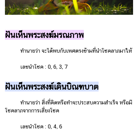
ออนไลน์
ติดต่อ
โฆษณา
แจ้ง
ฝันเห็นพระสงฆ์มรณภาพ
ปัญหา
ทำนายว่า จะได้พบกับเพศตรงข้ามที่นำโชคลาภมาให้
ร่วม
งาน
กับ
เลขนำโชค : 0, 6, 3, 7
เรา
ฝันเห็นพระสงฆ์เดินบิณฑบาต
ทำนายว่า สิ่งที่คิดหรือทำจะประสบความสำเร็จ หรือมี
โชคลาภจากการเสี่ยงโชค
เลขนำโชค : 0, 4, 6