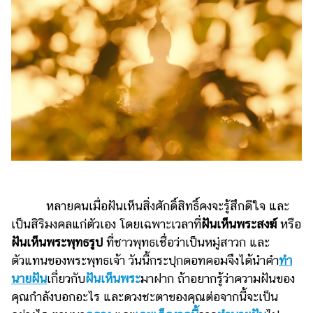
ไตล์
ดูด
วง
ผู้
หญิง
ผู้ชาย
สุขภาพ
ท่อง
เที่ยว
หลายคนเมื่อฝันเห็นสิ่งศักดิ์สิทธิ์คงจะรู้สึกดีใจ และ
สูตร
เป็นสิริมงคลแก่ตัวเอง โดยเฉพาะเวลาที่
ฝันเห็นพระสงฆ์
หรือ
อาหาร
ฝันเห็นพระพุทธรูป
ที่ชาวพุทธเชื่อว่าเป็นหมู่สาวก และ
ง่ายๆ
ตัวแทนของพระพุทธเจ้า วันนี้กระปุกดอทคอมจึงได้นำคำ
ทํา
ช้อป
นายฝัน
เกี่ยวกับ
ฝันเห็นพระ
มาฝาก ถ้าอยากรู้ว่าความฝันของ
คุณกำลังบอกอะไร และดวงชะตาของคุณต่อจากนี้จะเป็น
ปิ้ง