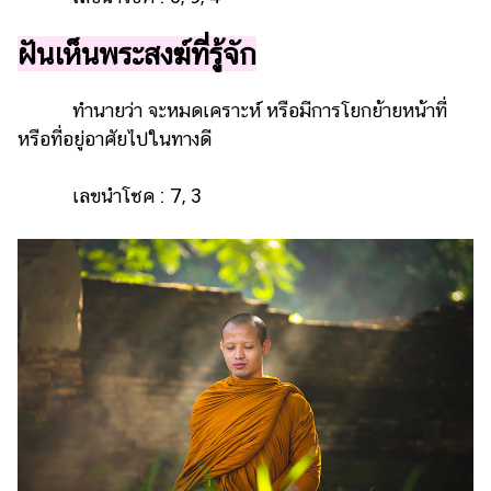
แต่งงาน
ฝันเห็นพระสงฆ์ที่รู้จัก
แม่
และ
เด็ก
ทำนายว่า จะหมดเคราะห์ หรือมีการโยกย้ายหน้าที่
หรือที่อยู่อาศัยไปในทางดี
สัตว์
เลี้ยง
เลขนำโชค : 7, 3
Infographic
บริการ
แอปฯ
กระปุก
คอร์ส
ออนไลน์
เรียน
เลข