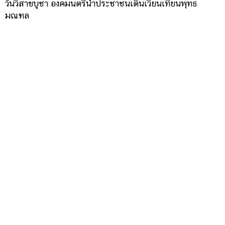
วันวิสาขบูชา องคมนตรีนำประชาชนเดินเวียนเทียนพุทธ
มณฑล
ฝันเห็นพระ ดูดวงคำทำนายฝัน พร้อมส่องเลขนำโชค