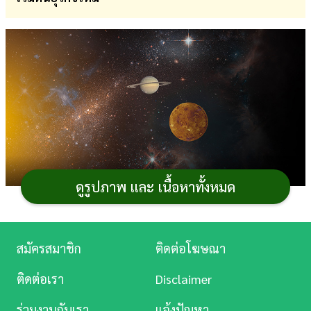
การ
เงิน
การ
ศึกษา
บันเทิง
ดู
หนัง
ดูรูปภาพ และ เนื้อหาทั้งหมด
Music
Station
สมัครสมาชิก
ติดต่อโฆษณา
สายมูเตรียมตัวให้พร้อม วันที่ 6 กรกฎาคม 2569 นี้ เกิด
ละคร
ปรากฏการณ์ทางโหราศาสตร์ครั้งสำคัญ เมื่อ "
ดาวศุกร์ย้าย
ติดต่อเรา
Disclaimer
เข้าสู่ราศีสิงห์
" ส่งผลให้อิทธิพลของดวงดาวนำพาพลังงาน
บันเทิง
ร่วมงานกับเรา
แจ้งปัญหา
แห่งการเติบโตและการเปลี่ยนแปลงครั้งใหญ่ โดยเฉพาะ