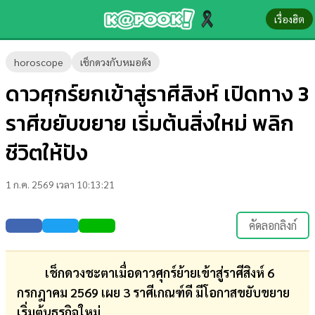
เรื่องฮิต
ข่าว-
horoscope
เช็กดวงกับหมอดัง
ความ
ดาวศุกร์ยกเข้าสู่ราศีสิงห์ เปิดทาง 3
รู้
ราศีขยับขยาย เริ่มต้นสิ่งใหม่ พลิก
ข่าว
ชีวิตให้ปัง
ข่าว
1 ก.ค. 2569 เวลา 10:13:21
บันเทิง
ตรวจ
คัดลอกลิงก์
หวย
ผล
เช็กดวงชะตาเมื่อดาวศุกร์ย้ายเข้าสู่ราศีสิงห์ 6
บอล
กรกฎาคม 2569 เผย 3 ราศีเกณฑ์ดี มีโอกาสขยับขยาย
สด
เริ่มต้นธุรกิจใหม่