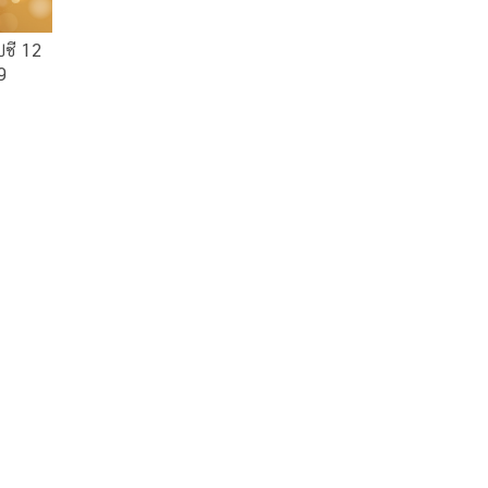
ปซี 12
9