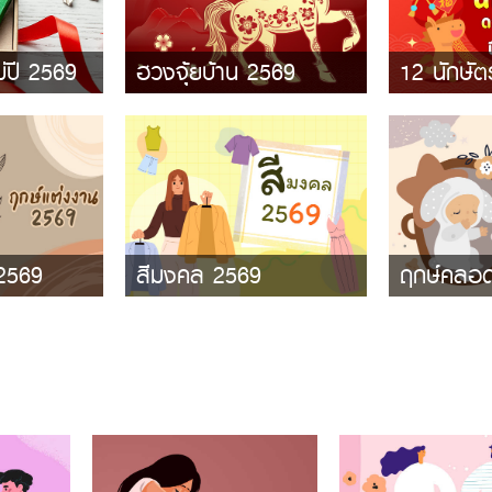
ม่ปี 2569
ฮวงจุ้ยบ้าน 2569
12 นักษั
 2569
สีมงคล 2569
ฤกษ์คลอ