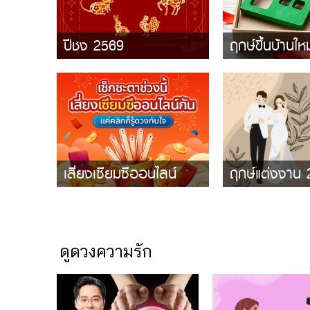
ปีชง 2569
ฤกษ์ขึ้นบ้านให
เสี่ยงเซียมซีออนไลน์
ฤกษ์แต่งงาน
ดูดวงความรัก