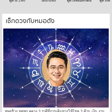
ดูดวง 2561
วิธีแก้ปีชง
ดูดวงหมอลักษณ์
ดูดวงหม
เช็กดวงกับหมอดัง
หมอช้าง ทศพร ดูดวง 3 ราศีที่การเดินทางให้โชค 3 ด้าน เงิน งาน