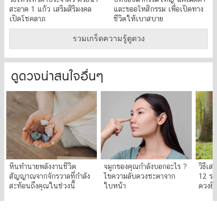
สะอาด 1 แก้ว เสริมสิริมงคล
และขออโหสิกรรม เพื่อเปิดทาง
เปิดโชคลาภ
ชีวิตให้เบาสบาย
รวมเกร็ดความรู้ดูดวง
ดูดวงน่าสนใจอื่นๆ
หินทำนายพลังงานชีวิต
จมูกของคุณกำลังบอกอะไร ?
วิธีเส
สัญญาณจากจักรวาลที่กำลัง
ไขความลับดวงชะตาจาก
12 ราศ
สะท้อนถึงคุณในช่วงนี้
ใบหน้า
ดวงยิ่