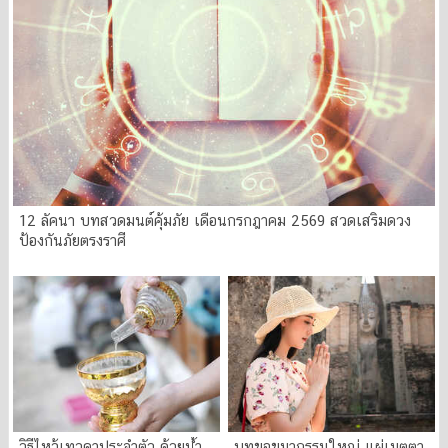
12 ลัคนา บทสวดมนต์คุ้มภัย เดือนกรกฎาคม 2569 สวดเสริมดวง
ป้องกันภัยตรงราศี
วิธีไหว้เทวดาประจำตัว ด้วยน้ำ
บทขอขมากรรมใหญ่ แผ่เมตตา