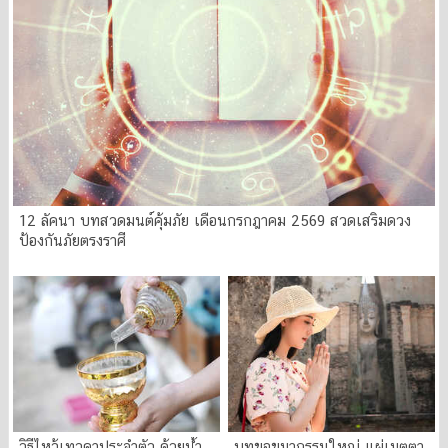
12 ลัคนา บทสวดมนต์คุ้มภัย เดือนกรกฎาคม 2569 สวดเสริมดวง
ป้องกันภัยตรงราศี
วิธีไหว้เทวดาประจำตัว ด้วยน้ำ
บทขอขมากรรมใหญ่ แผ่เมตตา