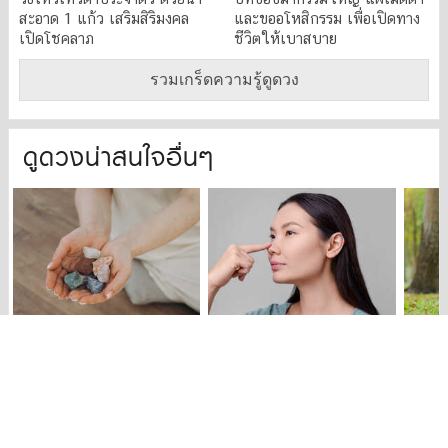
สะอาด 1 แก้ว เสริมสิริมงคล
และขออโหสิกรรม เพื่อเปิดทาง
เปิดโชคลาภ
ชีวิตให้เบาสบาย
รวมเกร็ดความรู้ดูดวง
ดูดวงน่าสนใจอื่นๆ
หินทำนายพลังงานชีวิต
จมูกของคุณกำลังบอกอะไร ?
วิธีเส
สัญญาณจากจักรวาลที่กำลัง
ไขความลับดวงชะตาจาก
12 ราศ
สะท้อนถึงคุณในช่วงนี้
ใบหน้า
ดวงยิ่