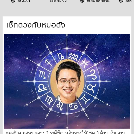
ดูดวง 2561
วิธีแก้ปีชง
ดูดวงหมอลักษณ์
ดูดวงหม
เช็กดวงกับหมอดัง
หมอช้าง ทศพร ดูดวง 3 ราศีที่การเดินทางให้โชค 3 ด้าน เงิน งาน